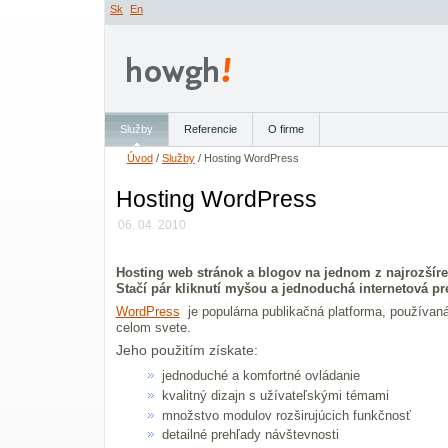
Sk
En
Služby
Referencie
O firme
Úvod
/
Služby
/
Hosting WordPress
Hosting WordPress
06. 04. 2010
Hosting web stránok a blogov na jednom z najrozšír
Stačí pár kliknutí myšou a jednoduchá internetová pr
WordPress
je populárna publikačná platforma, používan
celom svete.
Jeho použitím získate:
jednoduché a komfortné ovládanie
kvalitný dizajn s užívateľskými témami
množstvo modulov rozširujúcich funkčnosť
detailné prehľady návštevnosti